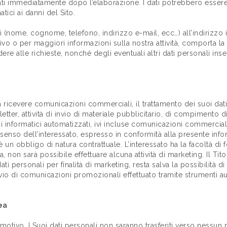
ti immediatamente dopo l’elaborazione. I dati potrebbero essere 
tici ai danni del Sito.
ali (nome, cognome, telefono, indirizzo e-mail, ecc…) all’indirizzo 
ivo o per maggiori informazioni sulla nostra attività, comporta la
re alle richieste, nonché degli eventuali altri dati personali inser
a ricevere comunicazioni commerciali, il trattamento dei suoi dat
tter, attività di invio di materiale pubblicitario, di compimento d
i informatici automatizzati, ivi incluse comunicazioni commercial
nso dell’interessato, espresso in conformità alla presente infor
n obbligo di natura contrattuale. L’interessato ha la facoltà di fo
, non sarà possibile effettuare alcuna attività di marketing. Il Tit
ti personali per finalità di marketing, resta salva la possibilità di
nvio di comunicazioni promozionali effettuato tramite strumenti a
ea
 motivo. I Suoi dati personali non saranno trasferiti verso nessun