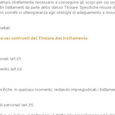
il tempo strettamente necessario a conseguire gli scopi per cui so
tri trattamenti da parte dello stesso Titolare. Specifiche misure 
o non corretti in ottemperanza agli obblighi di adeguamento a mis
attati.
re nei confronti del Titolare del trattamento:
onali (art.17).
mento (art.21).
ecifiche, in qualsiasi momento, restando impregiudicati i trattament
 personali (art.77).