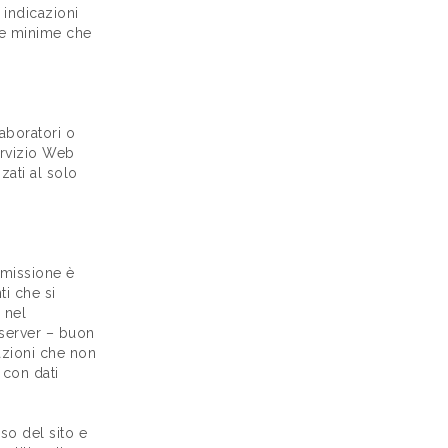
 indicazioni
ure minime che
aboratori o
ervizio Web
zati al solo
asmissione è
ti che si
 nel
l server – buon
mazioni che non
 con dati
uso del sito e