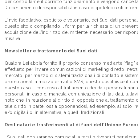
per controllarne il corretto funzionamento e vengono cancella
l’accertamento di responsabilità in caso di ipotetici reati informa
L’invio facoltativo, esplicito e volontario, dei Suoi dati person
questo sito o compilando il form per la richiesta di un prevent
acquisizione dell’indirizzo del mittente, necessario per risponde
missiva.
Newsletter e trattamento dei Suoi dati
Qualora Lei abbia fornito il proprio consenso mediante “flag” 
effettuato per inviare comunicazioni di marketing diretto, newsle
mercato, per mezzo di sistemi tradizionali di contatto e sistem
promozionali a mezzo e-mail o SMS; questo costituisce il conse
questo caso il consenso al trattamento dei dati personali non è u
personali; in caso di mancata comunicazione di tali dati, tuttavia
noto che, in relazione al diritto di opposizione al trattamento da
tale diritto in parte, ossia opponendosi, ad esempio, al solo i
e/o digitali o, in alternativa, a quelli tradizionali.
Destinatari e trasferimenti al di fuori dell’Unione Europ
I Suoi dati non saranno cominciati a terzi o rivenduti per alcun