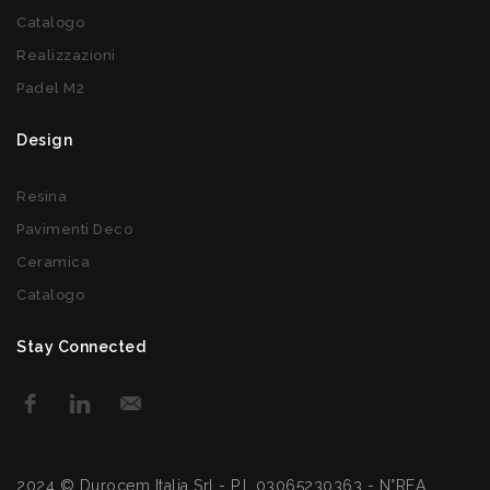
Catalogo
Realizzazioni
Padel M2
Design
Resina
Pavimenti Deco
Ceramica
Catalogo
Stay Connected
2024 © Durocem Italia Srl - P.I. 03065230363 - N°REA