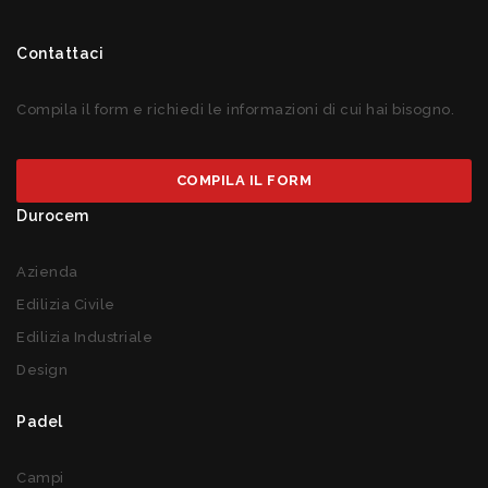
Contattaci
Compila il form e richiedi le informazioni di cui hai bisogno.
COMPILA IL FORM
Durocem
Azienda
Edilizia Civile
Edilizia Industriale
Design
Padel
Campi