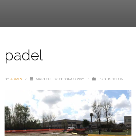
padel
BY
ADMIN
/
MARTEDÌ, 02 FEBBRAIO 2021
/
PUBLISHED IN